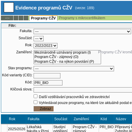
Evidence programů CŽV
(verze: 189)
Programy s mikrocertifikátem
--:--
Programy CŽV
Filtr:
Fakulta:
Součást:
Rok:
Zaměření:
Programy CŽV kr
Stav programu:
Kód varianty (CID):
Kód:
Klíčová slova:
Další vzdělávání pracovníků ve zdravotnictví
Vyhledávat pouze programy, na které lze aktuálně podat e
Rok