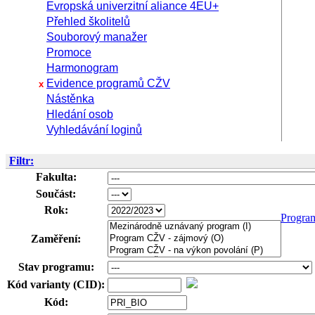
Evropská univerzitní aliance 4EU+
Přehled školitelů
Souborový manažer
Promoce
Harmonogram
Evidence programů CŽV
x
Nástěnka
Hledání osob
Vyhledávání loginů
Filtr:
Fakulta:
Součást:
Rok:
Progra
Zaměření:
Stav programu:
Kód varianty (CID):
Kód: