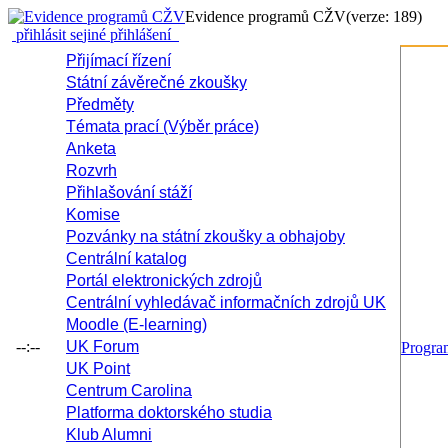
Evidence programů CŽV
(verze: 189)
přihlásit se
jiné přihlášení
Přijímací řízení
Státní závěrečné zkoušky
Předměty
Témata prací (Výběr práce)
Anketa
Rozvrh
Přihlašování stáží
Komise
Pozvánky na státní zkoušky a obhajoby
Centrální katalog
Portál elektronických zdrojů
Centrální vyhledávač informačních zdrojů UK
Moodle (E-learning)
--:--
UK Forum
Progr
UK Point
Centrum Carolina
Platforma doktorského studia
Klub Alumni