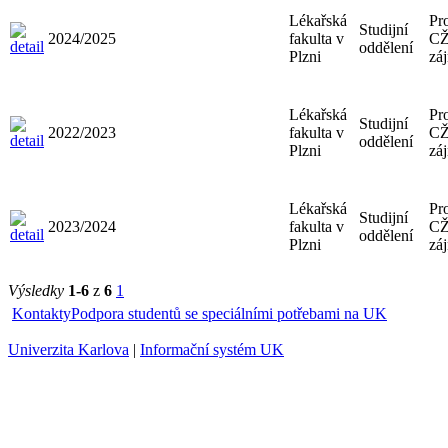
Lékařská
Pr
Studijní
2024/2025
fakulta v
CŽ
oddělení
Plzni
zá
Lékařská
Pr
Studijní
2022/2023
fakulta v
CŽ
oddělení
Plzni
zá
Lékařská
Pr
Studijní
2023/2024
fakulta v
CŽ
oddělení
Plzni
zá
Výsledky
1-6
z
6
1
Kontakty
Podpora studentů se speciálními potřebami na UK
Univerzita Karlova
|
Informační systém UK