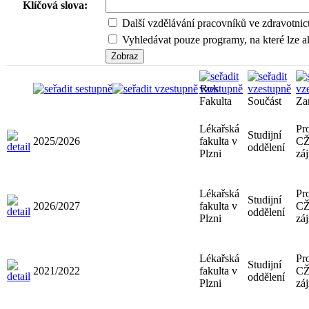
Klíčová slova:
Další vzdělávání pracovníků ve zdravotnic
Vyhledávat pouze programy, na které lze ak
Rok
Fakulta
Součást
Za
Lékařská
Pr
Studijní
2025/2026
fakulta v
CŽ
oddělení
Plzni
zá
Lékařská
Pr
Studijní
2026/2027
fakulta v
CŽ
oddělení
Plzni
zá
Lékařská
Pr
Studijní
2021/2022
fakulta v
CŽ
oddělení
Plzni
zá