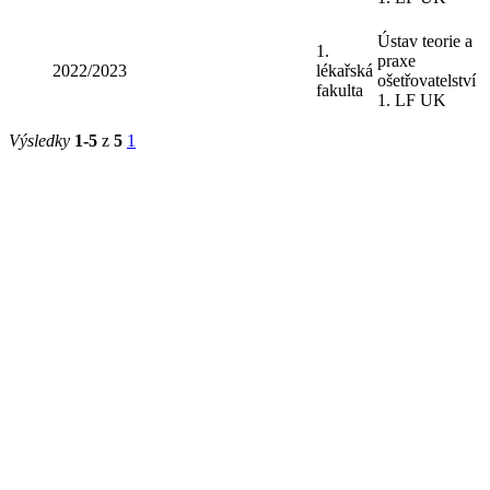
Ústav teorie a
1.
praxe
2022/2023
lékařská
ošetřovatelství
fakulta
1. LF UK
Výsledky
1-5
z
5
1