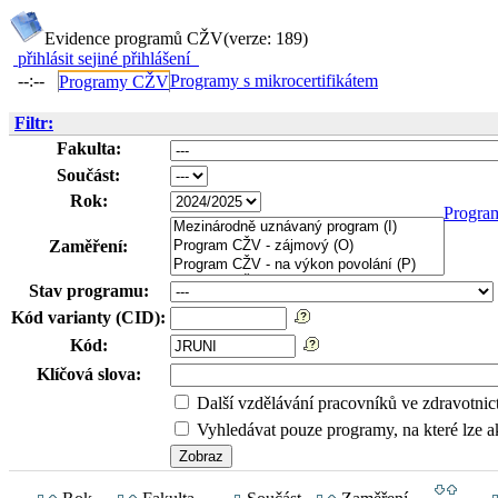
Evidence programů CŽV
(verze: 189)
přihlásit se
jiné přihlášení
--:--
Programy s mikrocertifikátem
Programy CŽV
Filtr:
Fakulta:
Součást:
Rok:
Progra
Zaměření:
Stav programu:
Kód varianty (CID):
Kód:
Klíčová slova:
Další vzdělávání pracovníků ve zdravotnic
Vyhledávat pouze programy, na které lze ak