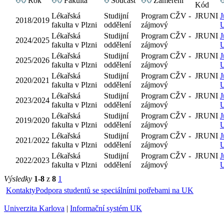
Rok
Fakulta
Součást
Zaměření
Kód
Lékařská
Studijní
Program CŽV -
JRUNI
J
2018/2019
fakulta v Plzni
oddělení
zájmový
U
Lékařská
Studijní
Program CŽV -
JRUNI
J
2024/2025
fakulta v Plzni
oddělení
zájmový
U
Lékařská
Studijní
Program CŽV -
JRUNI
J
2025/2026
fakulta v Plzni
oddělení
zájmový
U
Lékařská
Studijní
Program CŽV -
JRUNI
J
2020/2021
fakulta v Plzni
oddělení
zájmový
U
Lékařská
Studijní
Program CŽV -
JRUNI
J
2023/2024
fakulta v Plzni
oddělení
zájmový
U
Lékařská
Studijní
Program CŽV -
JRUNI
J
2019/2020
fakulta v Plzni
oddělení
zájmový
U
Lékařská
Studijní
Program CŽV -
JRUNI
J
2021/2022
fakulta v Plzni
oddělení
zájmový
U
Lékařská
Studijní
Program CŽV -
JRUNI
J
2022/2023
fakulta v Plzni
oddělení
zájmový
U
Výsledky
1-8
z
8
1
Kontakty
Podpora studentů se speciálními potřebami na UK
Univerzita Karlova
|
Informační systém UK