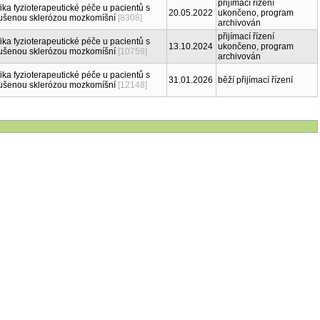
přijímací řízení
ika fyzioterapeutické péče u pacientů s
20.05.2022
ukončeno, program
oušenou sklerózou mozkomíšní
[8308]
archivován
přijímací řízení
ika fyzioterapeutické péče u pacientů s
13.10.2024
ukončeno, program
oušenou sklerózou mozkomíšní
[10759]
archivován
ika fyzioterapeutické péče u pacientů s
31.01.2026
běží přijímací řízení
oušenou sklerózou mozkomíšní
[12148]