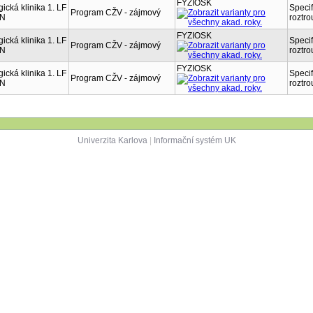
FYZIOSK
ická klinika 1. LF
Specif
Program CŽV - zájmový
FN
roztr
FYZIOSK
ická klinika 1. LF
Specif
Program CŽV - zájmový
FN
roztr
FYZIOSK
ická klinika 1. LF
Specif
Program CŽV - zájmový
FN
roztr
Univerzita Karlova
|
Informační systém UK