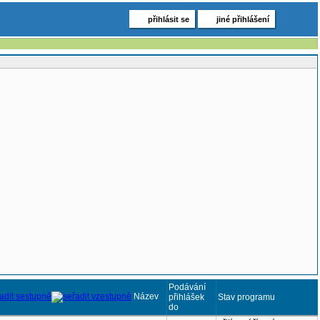
přihlásit se
jiné přihlášení
Podávání
Název
přihlášek
Stav programu
do