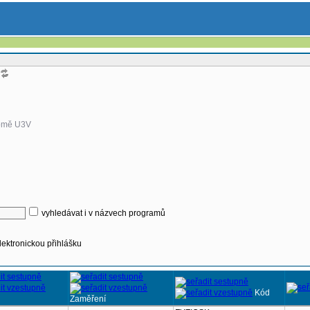
omě U3V
vyhledávat i v názvech programů
lektronickou přihlášku
Kód
Zaměření