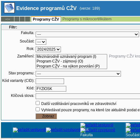
Evidence programů CŽV
(verze: 189)
Programy s mikrocertifikátem
--:--
Programy CŽV
Filtr:
Fakulta:
Součást:
Rok:
Zaměření:
Programy CŽV kr
Stav programu:
Kód varianty (CID):
Kód:
Klíčová slova:
Další vzdělávání pracovníků ve zdravotnictví
Vyhledávat pouze programy, na které lze aktuálně podat e
Rok
Fakulta
Součást