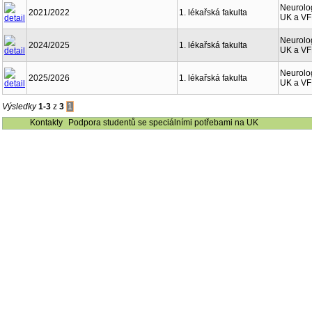
Neurolog
2021/2022
1. lékařská fakulta
UK a V
Neurolog
2024/2025
1. lékařská fakulta
UK a V
Neurolog
2025/2026
1. lékařská fakulta
UK a V
Výsledky
1-3
z
3
1
Kontakty
Podpora studentů se speciálními potřebami na UK