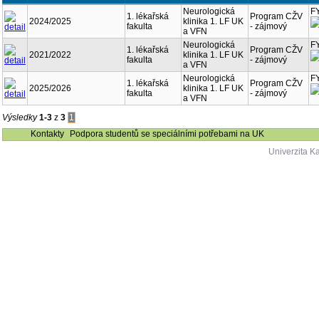
Neurologická
F
1. lékařská
Program CŽV
2024/2025
klinika 1. LF UK
fakulta
- zájmový
a VFN
Neurologická
F
1. lékařská
Program CŽV
2021/2022
klinika 1. LF UK
fakulta
- zájmový
a VFN
Neurologická
F
1. lékařská
Program CŽV
2025/2026
klinika 1. LF UK
fakulta
- zájmový
a VFN
Výsledky
1-3
z
3
1
Kontakty
Podpora studentů se speciálními potřebami na UK
Univerzita K