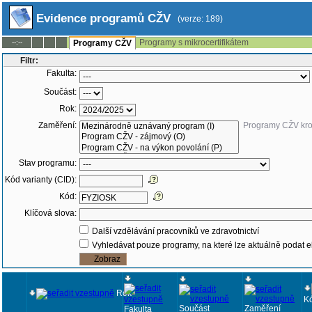
Evidence programů CŽV
(verze: 189)
Programy s mikrocertifikátem
--:--
Programy CŽV
Filtr:
Fakulta:
Součást:
Rok:
Zaměření:
Programy CŽV kr
Stav programu:
Kód varianty (CID):
Kód:
Klíčová slova:
Další vzdělávání pracovníků ve zdravotnictví
Vyhledávat pouze programy, na které lze aktuálně podat e
Rok
K
Součást
Zaměření
Fakulta