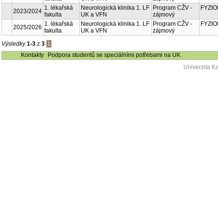
Součást
Fakulta
Neurologická
2024/2025
1. lékařská fakulta
klinika 1. LF UK a
VFN
Neurologická
2023/2024
1. lékařská fakulta
klinika 1. LF UK a
VFN
Neurologická
2025/2026
1. lékařská fakulta
klinika 1. LF UK a
VFN
Výsledky
1-3
z
3
1
Kontakty
Podpora studentů se speciálními potřebami na UK
Univerzita K