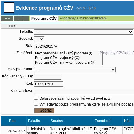
Evidence programů CŽV
(verze: 189)
Programy s mikrocertifikátem
--:--
Programy CŽV
Filtr:
Fakulta:
Součást:
Rok:
Zaměření:
Programy CŽV krom
Stav programu:
Kód varianty (CID):
Kód:
Klíčová slova:
Další vzdělávání pracovníků ve zdravotnictví
Vyhledávat pouze programy, na které lze aktuálně podat e
Rok