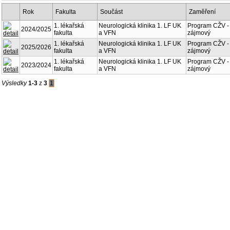
Rok
Fakulta
Součást
Zaměření
1. lékařská
Neurologická klinika 1. LF UK
Program CŽV -
2024/2025
fakulta
a VFN
zájmový
1. lékařská
Neurologická klinika 1. LF UK
Program CŽV -
2025/2026
fakulta
a VFN
zájmový
1. lékařská
Neurologická klinika 1. LF UK
Program CŽV -
2023/2024
fakulta
a VFN
zájmový
Výsledky
1-3
z
3
1