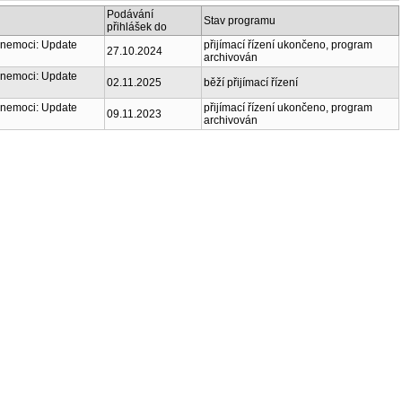
Podávání
Stav programu
přihlášek do
 nemoci: Update
přijímací řízení ukončeno, program
27.10.2024
archivován
 nemoci: Update
02.11.2025
běží přijímací řízení
 nemoci: Update
přijímací řízení ukončeno, program
09.11.2023
archivován