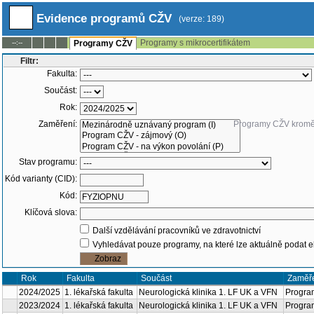
Evidence programů CŽV
(verze: 189)
Programy s mikrocertifikátem
--:--
Programy CŽV
Filtr:
Fakulta:
Součást:
Rok:
Zaměření:
Programy CŽV kr
Stav programu:
Kód varianty (CID):
Kód:
Klíčová slova:
Další vzdělávání pracovníků ve zdravotnictví
Vyhledávat pouze programy, na které lze aktuálně podat e
Rok
Fakulta
Součá