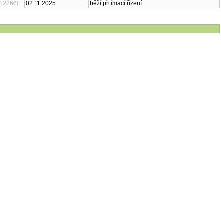
Fyzioterapie u Parkinsonovy
přijímací řízení ukončeno,
27.10.2024
nemoci: Update 2024
[10924]
program archivován
Fyzioterapie u Parkinsonovy
přijímací řízení ukončeno,
09.11.2023
nemoci: Update 2023
[9757]
program archivován
Fyzioterapie u Parkinsonovy
02.11.2025
běží přijímací řízení
nemoci: Update 2025
[12266]