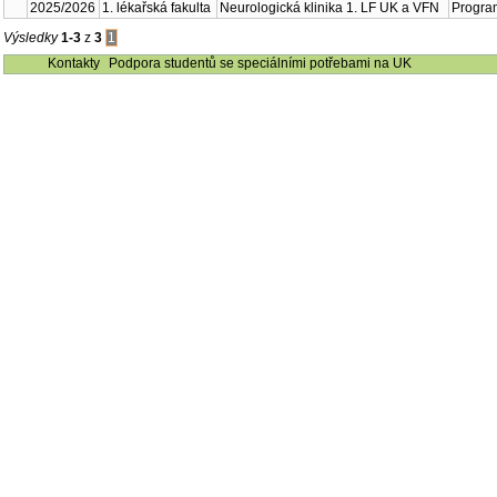
Neurol
2024/2025
1. lékařská fakulta
UK a
Neurol
2023/2024
1. lékařská fakulta
UK a
Neurol
2025/2026
1. lékařská fakulta
UK a
Výsledky
1-3
z
3
1
Kontakty
Podpora studentů se speciálními potřebami na UK