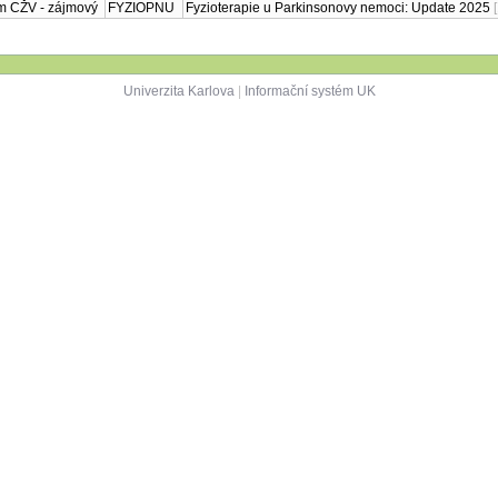
FYZIOPNU
ogická klinika 1. LF
Program CŽV - zájmový
 VFN
FYZIOPNU
ogická klinika 1. LF
Program CŽV - zájmový
 VFN
FYZIOPNU
ogická klinika 1. LF
Program CŽV - zájmový
 VFN
Univerzita Karlova
|
Informační systém UK