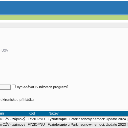
omě U3V
vyhledávat i v názvech programů
lektronickou přihlášku
Kód
st
Zaměření