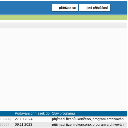
přihlásit se
jiné přihlášení
Podávání
Stav programu
Název
přihlášek do