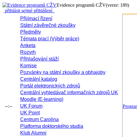
Evidence programů CŽV
(verze: 189)
přihlásit se
jiné přihlášení
Přijímací řízení
Státní závěrečné zkoušky
Předměty
Témata prací (Výběr práce)
Anketa
Rozvrh
Přihlašování stáží
Komise
Pozvánky na státní zkoušky a obhajoby
Centrální katalog
Portál elektronických zdrojů
Centrální vyhledávač informačních zdrojů UK
Moodle (E-learning)
--:--
UK Forum
Progr
UK Point
Centrum Carolina
Platforma doktorského studia
Klub Alumni