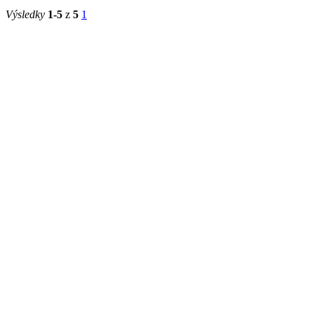
UK
Ústav tě
1. lékařská
2023/2024
výchovy 
fakulta
UK
Výsledky
1-5
z
5
1