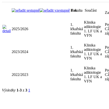
Rok
Fakulta
Součást
Za
Klinika
1.
Pr
adiktologie
2025/2026
lékařská
CŽ
1. LF UK a
fakulta
zá
VFN
Klinika
1.
Pr
adiktologie
2023/2024
lékařská
CŽ
1. LF UK a
fakulta
zá
VFN
Klinika
1.
Pr
adiktologie
2022/2023
lékařská
CŽ
1. LF UK a
fakulta
zá
VFN
Výsledky
1-3
z
3
1