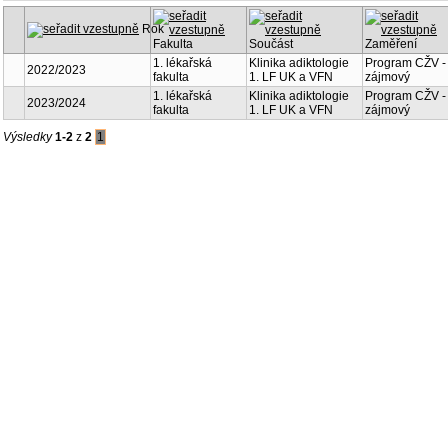
Rok
Fakulta
Součást
Zaměření
Klinika
1. lékařská
Program CŽV -
2022/2023
adiktologie 1. LF
fakulta
zájmový
UK a VFN
Klinika
1. lékařská
Program CŽV -
2023/2024
adiktologie 1. LF
fakulta
zájmový
UK a VFN
Výsledky
1-2
z
2
1