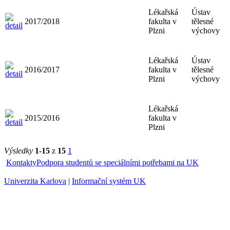
Lékařská
Ústav
2017/2018
fakulta v
tělesné
Plzni
výchovy
Lékařská
Ústav
2016/2017
fakulta v
tělesné
Plzni
výchovy
Lékařská
2015/2016
fakulta v
Plzni
Výsledky
1-15
z
15
1
Kontakty
Podpora studentů se speciálními potřebami na UK
Univerzita Karlova
|
Informační systém UK