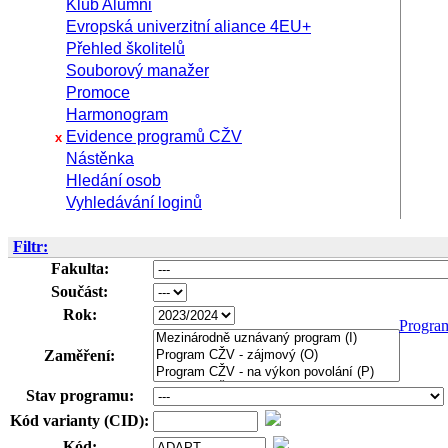
Klub Alumni
Evropská univerzitní aliance 4EU+
Přehled školitelů
Souborový manažer
Promoce
Harmonogram
Evidence programů CŽV
x
Nástěnka
Hledání osob
Vyhledávání loginů
Filtr:
Fakulta:
Součást:
Rok:
Progra
Zaměření:
Stav programu:
Kód varianty (CID):
Kód: