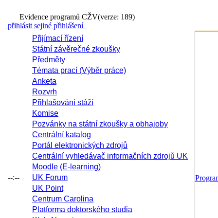
Evidence programů CŽV
(verze: 189)
přihlásit se
jiné přihlášení
Přijímací řízení
Státní závěrečné zkoušky
Předměty
Témata prací (Výběr práce)
Anketa
Rozvrh
Přihlašování stáží
Komise
Pozvánky na státní zkoušky a obhajoby
Centrální katalog
Portál elektronických zdrojů
Centrální vyhledávač informačních zdrojů UK
Moodle (E-learning)
--:--
UK Forum
Progr
UK Point
Centrum Carolina
Platforma doktorského studia