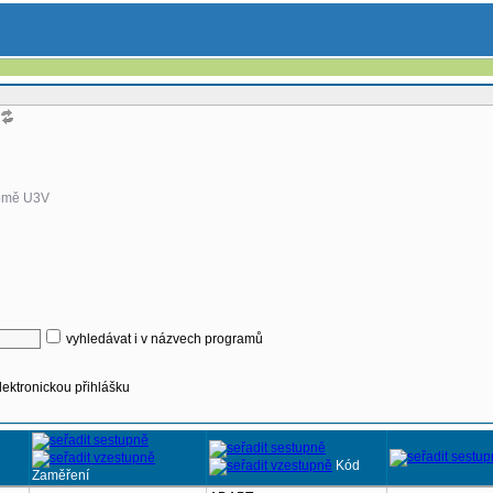
omě U3V
vyhledávat i v názvech programů
lektronickou přihlášku
Kód
Zaměření