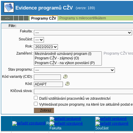
Evidence programů CŽV
(verze: 189)
Programy s mikrocertifikátem
--:--
Programy CŽV
Filtr:
Fakulta:
Součást:
Rok:
Zaměření:
Programy CŽV kr
Stav programu:
Kód varianty (CID):
Kód:
Klíčová slova:
Další vzdělávání pracovníků ve zdravotnictví
Vyhledávat pouze programy, na které lze aktuálně podat e
Rok
Fakulta
Součást