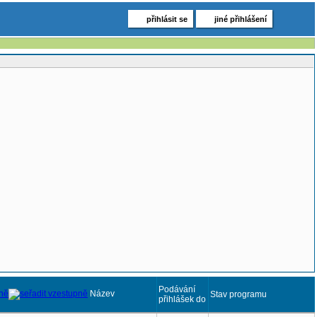
přihlásit se
jiné přihlášení
Podávání
Název
Stav programu
přihlášek do