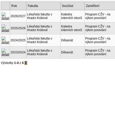
Rok
Fakulta
Součást
Zaměření
Lékařská fakulta v
Katedra
Program CŽV - na
2026/2027
Hradci Králové
interních oborů
výkon povolání
Lékařská fakulta v
Katedra
Program CŽV - na
2025/2026
Hradci Králové
interních oborů
výkon povolání
Lékařská fakulta v
Program CŽV - na
2024/2025
Děkanát
Hradci Králové
výkon povolání
Lékařská fakulta v
Program CŽV - na
2023/2024
Děkanát
Hradci Králové
výkon povolání
Výsledky
1-4
z
4
1