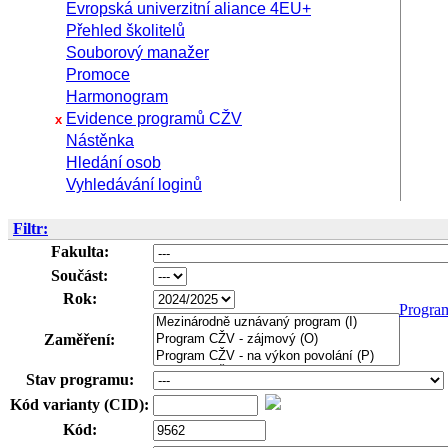
Evropská univerzitní aliance 4EU+
Přehled školitelů
Souborový manažer
Promoce
Harmonogram
Evidence programů CŽV
x
Nástěnka
Hledání osob
Vyhledávání loginů
Filtr:
Fakulta:
Součást:
Rok:
Progra
Zaměření:
Stav programu:
Kód varianty (CID):
Kód: