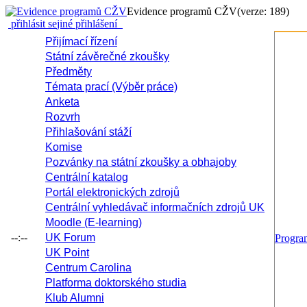
Evidence programů CŽV
(verze: 189)
přihlásit se
jiné přihlášení
Přijímací řízení
Státní závěrečné zkoušky
Předměty
Témata prací (Výběr práce)
Anketa
Rozvrh
Přihlašování stáží
Komise
Pozvánky na státní zkoušky a obhajoby
Centrální katalog
Portál elektronických zdrojů
Centrální vyhledávač informačních zdrojů UK
Moodle (E-learning)
--:--
UK Forum
Progr
UK Point
Centrum Carolina
Platforma doktorského studia
Klub Alumni