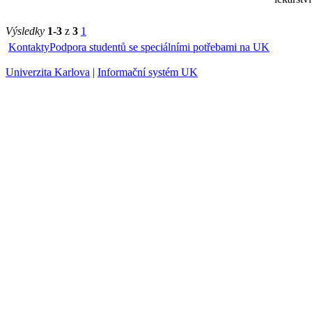
Výsledky
1-3
z
3
1
Kontakty
Podpora studentů se speciálními potřebami na UK
Univerzita Karlova
|
Informační systém UK