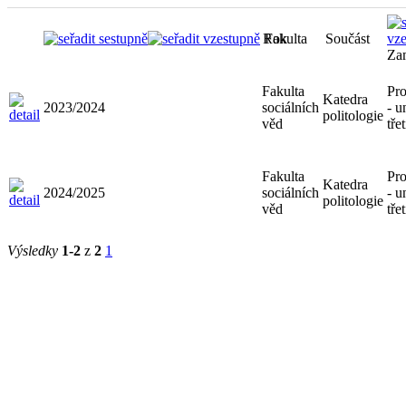
Rok
Fakulta
Součást
Za
Fakulta
Pr
Katedra
2023/2024
sociálních
- u
politologie
věd
tře
Fakulta
Pr
Katedra
2024/2025
sociálních
- u
politologie
věd
tře
Výsledky
1-2
z
2
1