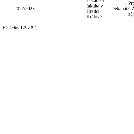
Lékařská
Pr
fakulta v
2022/2023
Děkanát
CŽ
Hradci
zá
Králové
Výsledky
1-5
z
5
1