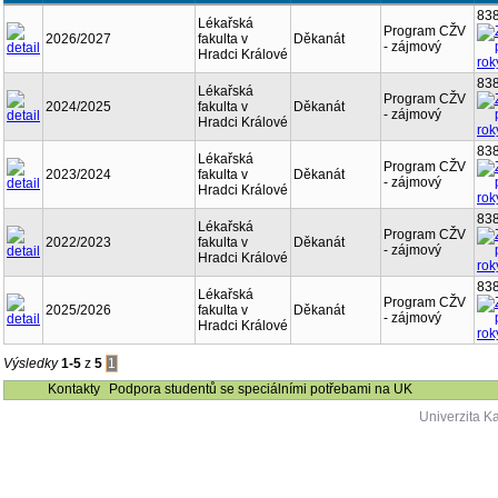
83
Lékařská
Program CŽV
2026/2027
fakulta v
Děkanát
- zájmový
Hradci Králové
83
Lékařská
Program CŽV
2024/2025
fakulta v
Děkanát
- zájmový
Hradci Králové
83
Lékařská
Program CŽV
2023/2024
fakulta v
Děkanát
- zájmový
Hradci Králové
83
Lékařská
Program CŽV
2022/2023
fakulta v
Děkanát
- zájmový
Hradci Králové
83
Lékařská
Program CŽV
2025/2026
fakulta v
Děkanát
- zájmový
Hradci Králové
Výsledky
1-5
z
5
1
Kontakty
Podpora studentů se speciálními potřebami na UK
Univerzita K