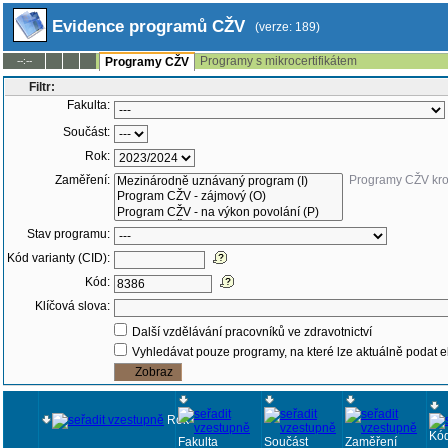
Evidence programů CŽV
(verze: 189)
Programy s mikrocertifikátem
--:--
Programy CŽV
Filtr:
Fakulta:
Součást:
Rok:
Zaměření:
Programy CŽV kr
Stav programu:
Kód varianty (CID):
Kód:
Klíčová slova:
Další vzdělávání pracovníků ve zdravotnictví
Vyhledávat pouze programy, na které lze aktuálně podat e
Rok
Kó
Fakulta
Součást
Zaměření