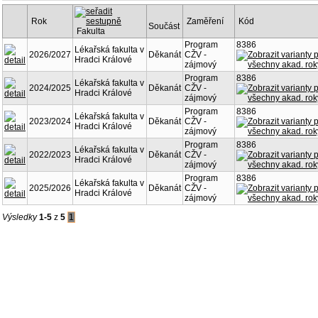
Rok
Zaměření
Kód
Součást
Fakulta
Program
8386
Lékařská fakulta v
2026/2027
Děkanát
CŽV -
Hradci Králové
zájmový
Program
8386
Lékařská fakulta v
2024/2025
Děkanát
CŽV -
Hradci Králové
zájmový
Program
8386
Lékařská fakulta v
2023/2024
Děkanát
CŽV -
Hradci Králové
zájmový
Program
8386
Lékařská fakulta v
2022/2023
Děkanát
CŽV -
Hradci Králové
zájmový
Program
8386
Lékařská fakulta v
2025/2026
Děkanát
CŽV -
Hradci Králové
zájmový
Výsledky
1-5
z
5
1