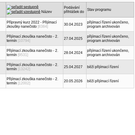
Podávání
Stav programu
Název
přihlášek do
Přípravný kurz 2022 - Přijímací
přijímací řízení ukončeno,
30.04.2023
zkoušky nanečisto
[8384]
program archivován
Přijímací zkouška nanečisto - 2.
přijímací řízení ukončeno,
27.04.2025
termín
[10794]
program archivován
Přijímací zkouška nanečisto - 2.
přijímací řízení ukončeno,
28.04.2024
termín
[9531]
program archivován
Přijímací zkouška nanečisto - 2.
25.04.2027
běží přijímací řízení
termín
[13242]
Přijímací zkouška nanečisto - 2.
20.05.2026
běží přijímací řízení
termín
[12002]