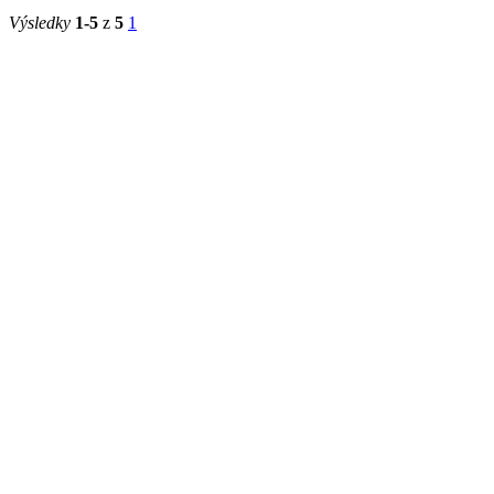
Králové
Lékařská
fakulta v
2022/2023
Děkanát
Hradci
Králové
Výsledky
1-5
z
5
1