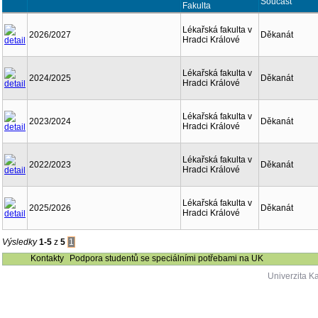
Součást
Fakulta
Lékařská fakulta v
2026/2027
Děkanát
Hradci Králové
Lékařská fakulta v
2024/2025
Děkanát
Hradci Králové
Lékařská fakulta v
2023/2024
Děkanát
Hradci Králové
Lékařská fakulta v
2022/2023
Děkanát
Hradci Králové
Lékařská fakulta v
2025/2026
Děkanát
Hradci Králové
Výsledky
1-5
z
5
1
Kontakty
Podpora studentů se speciálními potřebami na UK
Univerzita K