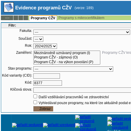
Evidence programů CŽV
(verze: 189)
Programy s mikrocertifikátem
--:--
Programy CŽV
Filtr:
Fakulta:
Součást:
Rok:
Zaměření:
Programy CŽV kr
Stav programu:
Kód varianty (CID):
Kód:
Klíčová slova:
Další vzdělávání pracovníků ve zdravotnictví
Vyhledávat pouze programy, na které lze aktuálně podat e
Rok