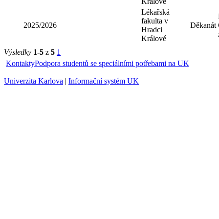
Králové
Lékařská
fakulta v
2022/2023
Děkanát
Hradci
Králové
Lékařská
fakulta v
2025/2026
Děkanát
Hradci
Králové
Výsledky
1-5
z
5
1
Kontakty
Podpora studentů se speciálními potřebami na UK
Univerzita Karlova
|
Informační systém UK