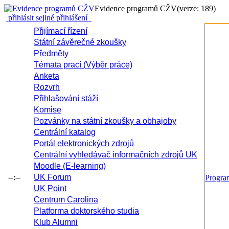
Evidence programů CŽV
(verze: 189)
přihlásit se
jiné přihlášení
Přijímací řízení
Státní závěrečné zkoušky
Předměty
Témata prací (Výběr práce)
Anketa
Rozvrh
Přihlašování stáží
Komise
Pozvánky na státní zkoušky a obhajoby
Centrální katalog
Portál elektronických zdrojů
Centrální vyhledávač informačních zdrojů UK
Moodle (E-learning)
--:--
UK Forum
Progr
UK Point
Centrum Carolina
Platforma doktorského studia
Klub Alumni