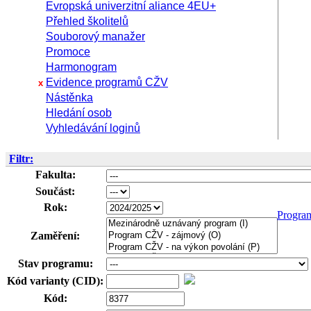
Evropská univerzitní aliance 4EU+
Přehled školitelů
Souborový manažer
Promoce
Harmonogram
Evidence programů CŽV
x
Nástěnka
Hledání osob
Vyhledávání loginů
Filtr:
Fakulta:
Součást:
Rok:
Progra
Zaměření:
Stav programu:
Kód varianty (CID):
Kód: