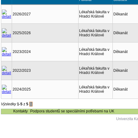
Lékařská fakulta v
2026/2027
Děkanát
Hradci Králové
Lékařská fakulta v
2025/2026
Děkanát
Hradci Králové
Lékařská fakulta v
2023/2024
Děkanát
Hradci Králové
Lékařská fakulta v
2022/2023
Děkanát
Hradci Králové
Lékařská fakulta v
2024/2025
Děkanát
Hradci Králové
Výsledky
1-5
z
5
1
Kontakty
Podpora studentů se speciálními potřebami na UK
Univerzita K