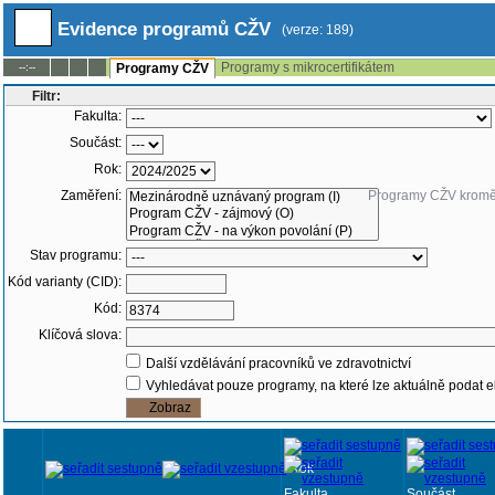
Evidence programů CŽV
(verze: 189)
Programy s mikrocertifikátem
--:--
Programy CŽV
Filtr:
Fakulta:
Součást:
Rok:
Zaměření:
Programy CŽV krom
Stav programu:
Kód varianty (CID):
Kód:
Klíčová slova:
Další vzdělávání pracovníků ve zdravotnictví
Vyhledávat pouze programy, na které lze aktuálně podat e
Rok
Fakulta
Součást