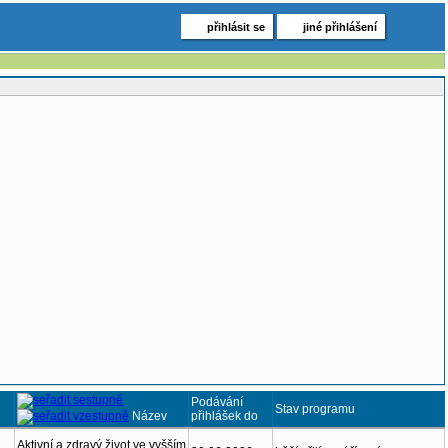
přihlásit se
jiné přihlášení
Podávání
Stav programu
Název
přihlášek do
Aktivní a zdravý život ve vyšším