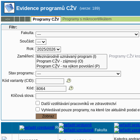
Evidence programů CŽV
(verze: 189)
Programy s mikrocertifikátem
--:--
Programy CŽV
Filtr:
Fakulta:
Součást:
Rok:
Zaměření:
Programy CŽV kr
Stav programu:
Kód varianty (CID):
Kód:
Klíčová slova:
Další vzdělávání pracovníků ve zdravotnictví
Vyhledávat pouze programy, na které lze aktuálně podat e
Rok
Fakulta
Katedra andrag