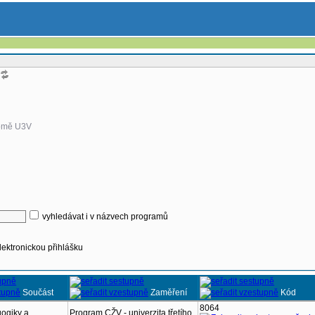
omě U3V
vyhledávat i v názvech programů
lektronickou přihlášku
Součást
Zaměření
Kód
8064
ogiky a
Program CŽV - univerzita třetího