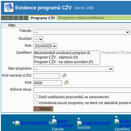
Evidence programů CŽV
(verze: 189)
Programy s mikrocertifikátem
--:--
Programy CŽV
Filtr:
Fakulta:
Součást:
Rok:
Zaměření:
Programy CŽV kr
Stav programu:
Kód varianty (CID):
Kód:
Klíčová slova:
Další vzdělávání pracovníků ve zdravotnictví
Vyhledávat pouze programy, na které lze aktuálně podat e
Rok
Součást
Fakulta
Zaměření