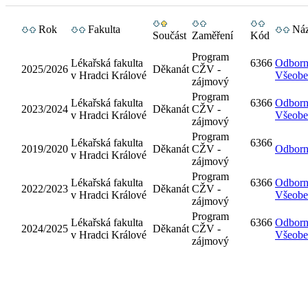
Rok
Fakulta
Ná
Součást
Zaměření
Kód
Program
Lékařská fakulta
6366
Odborná
2025/2026
Děkanát
CŽV -
v Hradci Králové
Všeobec
zájmový
Program
Lékařská fakulta
6366
Odborná
2023/2024
Děkanát
CŽV -
v Hradci Králové
Všeobec
zájmový
Program
Lékařská fakulta
6366
2019/2020
Děkanát
CŽV -
Odborná
v Hradci Králové
zájmový
Program
Lékařská fakulta
6366
Odborná
2022/2023
Děkanát
CŽV -
v Hradci Králové
Všeobe
zájmový
Program
Lékařská fakulta
6366
Odborná
2024/2025
Děkanát
CŽV -
v Hradci Králové
Všeobec
zájmový