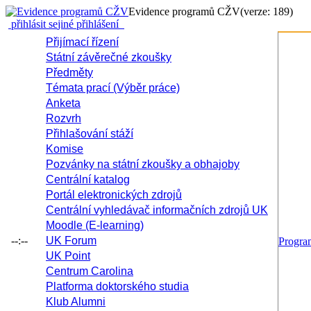
Evidence programů CŽV
(verze: 189)
přihlásit se
jiné přihlášení
Přijímací řízení
Státní závěrečné zkoušky
Předměty
Témata prací (Výběr práce)
Anketa
Rozvrh
Přihlašování stáží
Komise
Pozvánky na státní zkoušky a obhajoby
Centrální katalog
Portál elektronických zdrojů
Centrální vyhledávač informačních zdrojů UK
Moodle (E-learning)
--:--
UK Forum
Progr
UK Point
Centrum Carolina
Platforma doktorského studia
Klub Alumni