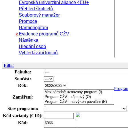
Evropská univerzitní aliance 4EU+
Přehled školitelů
Souborový manažer
Promoce
Harmonogram
Evidence programů CŽV
x
Nástěnka
Hledání osob
Vyhledávání loginů
Filtr:
Fakulta:
Součást:
Rok:
Progra
Zaměření:
Stav programu:
Kód varianty (CID):
Kód: