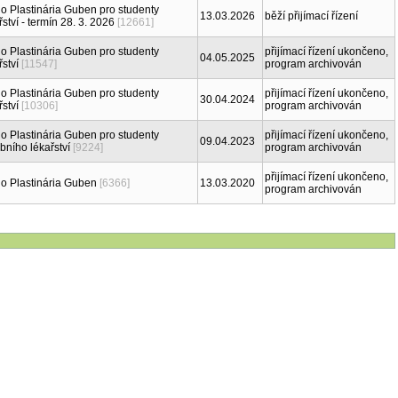
o Plastinária Guben pro studenty
13.03.2026
běží přijímací řízení
tví - termín 28. 3. 2026
[12661]
o Plastinária Guben pro studenty
přijímací řízení ukončeno,
04.05.2025
ství
[11547]
program archivován
o Plastinária Guben pro studenty
přijímací řízení ukončeno,
30.04.2024
ství
[10306]
program archivován
o Plastinária Guben pro studenty
přijímací řízení ukončeno,
09.04.2023
ního lékařství
[9224]
program archivován
přijímací řízení ukončeno,
o Plastinária Guben
[6366]
13.03.2020
program archivován