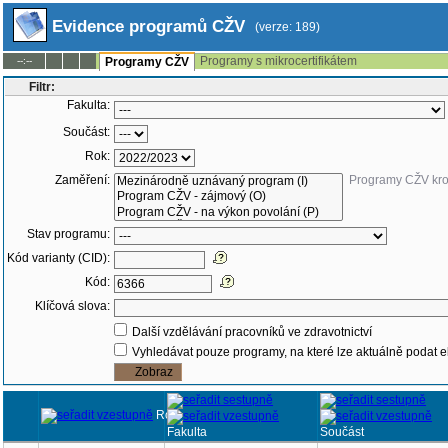
Evidence programů CŽV
(verze: 189)
Programy s mikrocertifikátem
--:--
Programy CŽV
Filtr:
Fakulta:
Součást:
Rok:
Zaměření:
Programy CŽV kr
Stav programu:
Kód varianty (CID):
Kód:
Klíčová slova:
Další vzdělávání pracovníků ve zdravotnictví
Vyhledávat pouze programy, na které lze aktuálně podat e
Rok
Fakulta
Součást