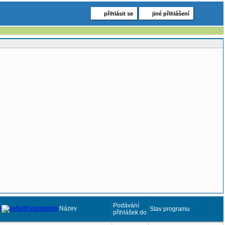
přihlásit se
jiné přihlášení
Podávání
Název
Stav programu
přihlášek do