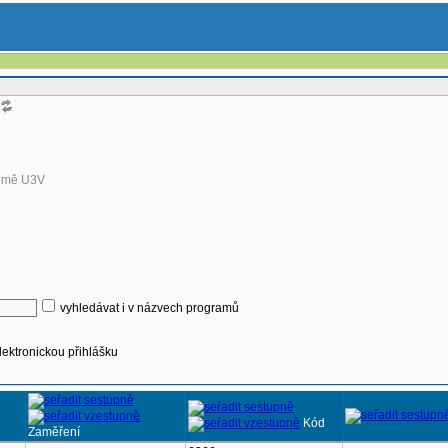
omě U3V
vyhledávat i v názvech programů
lektronickou přihlášku
Kód
Zaměření