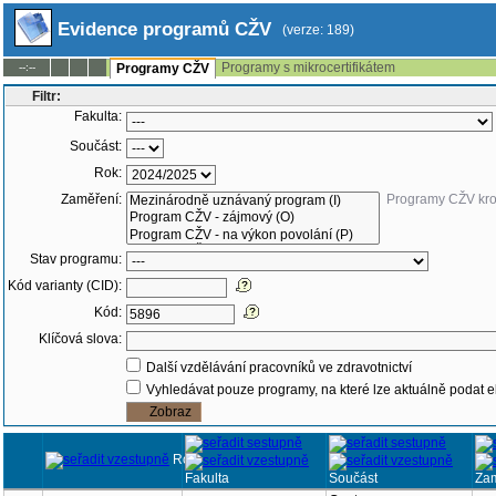
Evidence programů CŽV
(verze: 189)
Programy s mikrocertifikátem
--:--
Programy CŽV
Filtr:
Fakulta:
Součást:
Rok:
Zaměření:
Programy CŽV kr
Stav programu:
Kód varianty (CID):
Kód:
Klíčová slova:
Další vzdělávání pracovníků ve zdravotnictví
Vyhledávat pouze programy, na které lze aktuálně podat e
Rok
Fakulta
Součást
Za