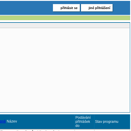
přihlásit se
jiné přihlášení
Podávání
Název
přihlášek
Stav programu
do