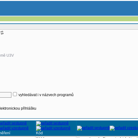
omě U3V
vyhledávat i v názvech programů
lektronickou přihlášku
měření
Kód