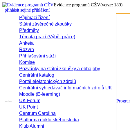
Evidence programů CŽV
(verze: 189)
přihlásit se
jiné přihlášení
Přijímací řízení
Státní závěrečné zkoušky
Předměty
Témata prací (Výběr práce)
Anketa
Rozvrh
Přihlašování stáží
Komise
Pozvánky na státní zkoušky a obhajoby
Centrální katalog
Portál elektronických zdrojů
Centrální vyhledávač informačních zdrojů UK
Moodle (E-learning)
--:--
UK Forum
Progr
UK Point
Centrum Carolina
Platforma doktorského studia
Klub Alumni