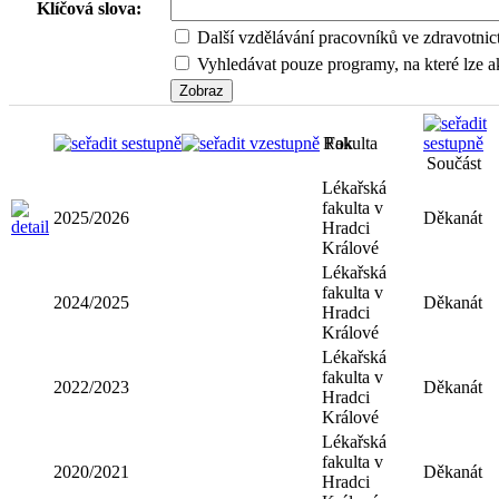
Klíčová slova:
Další vzdělávání pracovníků ve zdravotnic
Vyhledávat pouze programy, na které lze ak
Rok
Fakulta
Součást
Lékařská
fakulta v
2025/2026
Děkanát
Hradci
Králové
Lékařská
fakulta v
2024/2025
Děkanát
Hradci
Králové
Lékařská
fakulta v
2022/2023
Děkanát
Hradci
Králové
Lékařská
fakulta v
2020/2021
Děkanát
Hradci