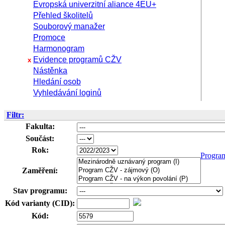
Evropská univerzitní aliance 4EU+
Přehled školitelů
Souborový manažer
Promoce
Harmonogram
Evidence programů CŽV
x
Nástěnka
Hledání osob
Vyhledávání loginů
Filtr:
Fakulta:
Součást:
Rok:
Progra
Zaměření:
Stav programu:
Kód varianty (CID):
Kód: