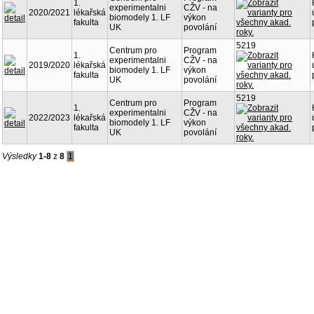
1.
experimentalni
CŽV - na
2020/2021
lékařská
biomodely 1. LF
výkon
fakulta
UK
povolání
5219
Centrum pro
Program
1.
experimentalni
CŽV - na
2019/2020
lékařská
biomodely 1. LF
výkon
fakulta
UK
povolání
5219
Centrum pro
Program
1.
experimentalni
CŽV - na
2022/2023
lékařská
biomodely 1. LF
výkon
fakulta
UK
povolání
Výsledky
1-8
z
8
1