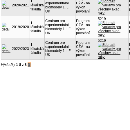
1.
experimentalni
CŽV - na
2020/2021
lékařská
biomodely 1. LF
výkon
fakulta
UK
povolání
5219
Centrum pro
Program
1.
experimentalni
CŽV - na
2019/2020
lékařská
biomodely 1. LF
výkon
fakulta
UK
povolání
5219
Centrum pro
Program
1.
experimentalni
CŽV - na
2022/2023
lékařská
biomodely 1. LF
výkon
fakulta
UK
povolání
Výsledky
1-8
z
8
1