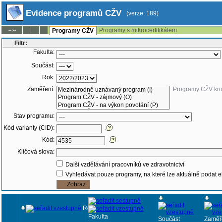
Evidence programů CŽV
(verze: 189)
Programy s mikrocertifikátem
--:--
Programy CŽV
Filtr:
Fakulta:
Součást:
Rok:
Zaměření:
Programy CŽV kr
Stav programu:
Kód varianty (CID):
Kód:
Klíčová slova:
Další vzdělávání pracovníků ve zdravotnictví
Vyhledávat pouze programy, na které lze aktuálně podat e
Rok
Fakulta
Součást
Zaměř