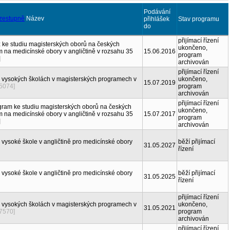
Podávání
Název
přihlášek
Stav programu
do
přijímací řízení
z ke studiu magisterských oborů na českých
ukončeno,
 na medicínské obory v angličtině v rozsahu 35
15.06.2016
program
]
archivován
přijímací řízení
a vysokých školách v magisterských programech v
ukončeno,
15.07.2019
[5074]
program
archivován
přijímací řízení
gram ke studiu magisterských oborů na českých
ukončeno,
 na medicínské obory v angličtině v rozsahu 35
15.07.2017
program
]
archivován
 vysoké škole v angličtině pro medicínské obory
běží přijímací
31.05.2027
řízení
 vysoké škole v angličtině pro medicínské obory
běží přijímací
31.05.2025
řízení
přijímací řízení
a vysokých školách v magisterských programech v
ukončeno,
31.05.2021
[7570]
program
archivován
přijímací řízení