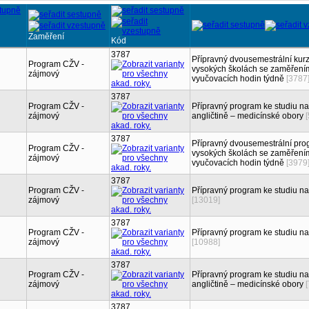
Zaměření
Kód
3787
Přípravný dvousemestrální kur
Program CŽV -
vysokých školách se zaměřením
zájmový
vyučovacích hodin týdně
[3787
3787
Program CŽV -
Přípravný program ke studiu n
zájmový
angličtině – medicínské obory
3787
Přípravný dvousemestrální pro
Program CŽV -
vysokých školách se zaměřením
zájmový
vyučovacích hodin týdně
[3979
3787
Program CŽV -
Přípravný program ke studiu na
zájmový
[13019]
3787
Program CŽV -
Přípravný program ke studiu na
zájmový
[10988]
3787
Program CŽV -
Přípravný program ke studiu n
zájmový
angličtině – medicínské obory
3787