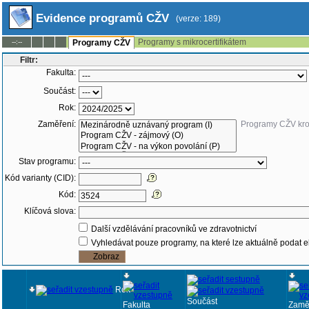
Evidence programů CŽV
(verze: 189)
Programy s mikrocertifikátem
--:--
Programy CŽV
Filtr:
Fakulta:
Součást:
Rok:
Zaměření:
Programy CŽV kr
Stav programu:
Kód varianty (CID):
Kód:
Klíčová slova:
Další vzdělávání pracovníků ve zdravotnictví
Vyhledávat pouze programy, na které lze aktuálně podat e
Rok
Součást
Fakulta
Zamě