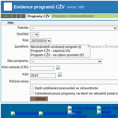
Evidence programů CŽV
(verze: 189)
Programy s mikrocertifikátem
--:--
Programy CŽV
Filtr:
Fakulta:
Součást:
Rok:
Zaměření:
Programy CŽV krom
Stav programu:
Kód varianty (CID):
Kód:
Klíčová slova:
Další vzdělávání pracovníků ve zdravotnictví
Vyhledávat pouze programy, na které lze aktuálně podat e
Rok