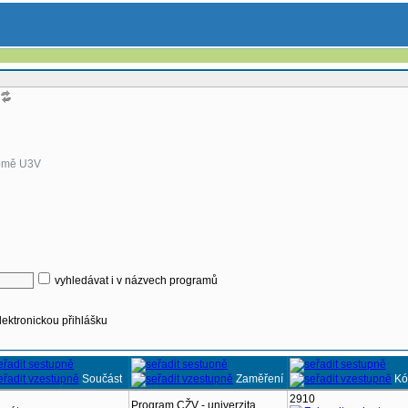
omě U3V
vyhledávat i v názvech programů
lektronickou přihlášku
Součást
Zaměření
Kó
2910
Program CŽV - univerzita