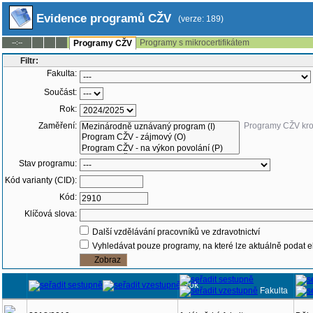
Evidence programů CŽV
(verze: 189)
Programy s mikrocertifikátem
--:--
Programy CŽV
Filtr:
Fakulta:
Součást:
Rok:
Zaměření:
Programy CŽV kr
Stav programu:
Kód varianty (CID):
Kód:
Klíčová slova:
Další vzdělávání pracovníků ve zdravotnictví
Vyhledávat pouze programy, na které lze aktuálně podat e
Rok
Fakulta