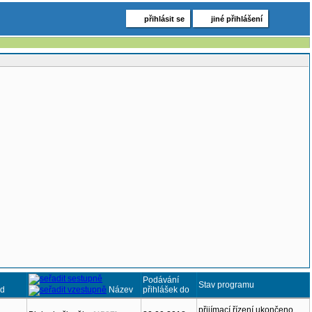
přihlásit se
jiné přihlášení
Podávání
Stav programu
d
Název
přihlášek do
přijímací řízení ukončeno,