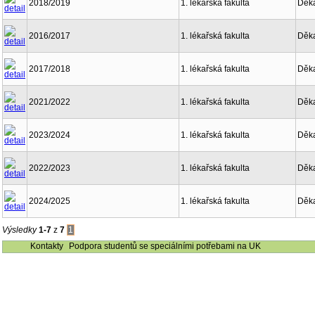
2018/2019
1. lékařská fakulta
Děk
2016/2017
1. lékařská fakulta
Děk
2017/2018
1. lékařská fakulta
Děk
2021/2022
1. lékařská fakulta
Děk
2023/2024
1. lékařská fakulta
Děk
2022/2023
1. lékařská fakulta
Děk
2024/2025
1. lékařská fakulta
Děk
Výsledky
1-7
z
7
1
Kontakty
Podpora studentů se speciálními potřebami na UK