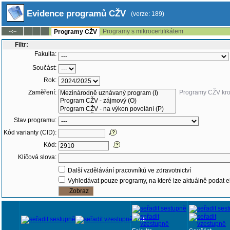
Evidence programů CŽV
(verze: 189)
Programy s mikrocertifikátem
--:--
Programy CŽV
Filtr:
Fakulta:
Součást:
Rok:
Zaměření:
Programy CŽV kr
Stav programu:
Kód varianty (CID):
Kód:
Klíčová slova:
Další vzdělávání pracovníků ve zdravotnictví
Vyhledávat pouze programy, na které lze aktuálně podat e
Rok