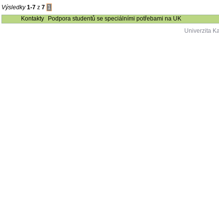
Výsledky
1-7
z
7
1
Kontakty
Podpora studentů se speciálními potřebami na UK
Univerzita K