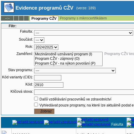
Evidence programů CŽV
(verze: 189)
Programy s mikrocertifikátem
--:--
Programy CŽV
Filtr:
Fakulta:
Součást:
Rok:
Zaměření:
Programy CŽV kr
Stav programu:
Kód varianty (CID):
Kód:
Klíčová slova:
Další vzdělávání pracovníků ve zdravotnictví
Vyhledávat pouze programy, na které lze aktuálně podat e
Rok
Fakulta