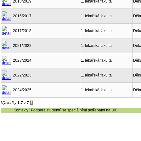
2018/2019
1. lékařská fakulta
Děk
2016/2017
1. lékařská fakulta
Děk
2017/2018
1. lékařská fakulta
Děk
2021/2022
1. lékařská fakulta
Děk
2023/2024
1. lékařská fakulta
Děk
2022/2023
1. lékařská fakulta
Děk
2024/2025
1. lékařská fakulta
Děk
Výsledky
1-7
z
7
1
Kontakty
Podpora studentů se speciálními potřebami na UK