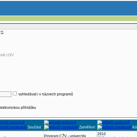
omě U3V
vyhledávat i v názvech programů
lektronickou přihlášku
Součást
Zaměření
Kó
2910
Program CŽV - univerzita