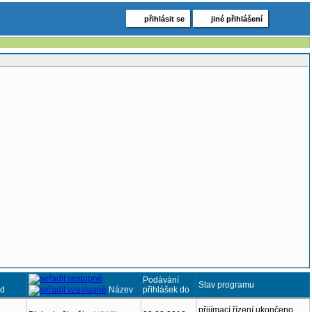
přihlásit se
jiné přihlášení
Podávání
Stav programu
d
Název
přihlášek do
přijímací řízení ukončeno,