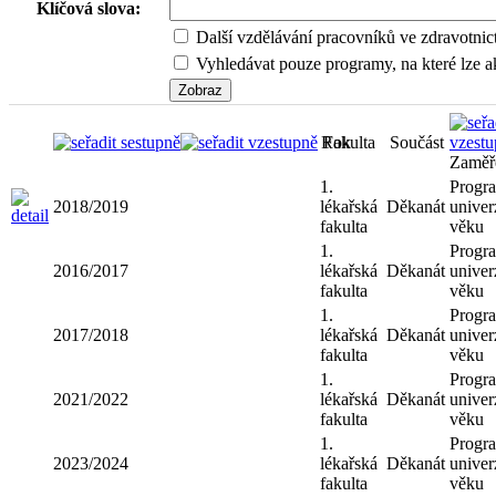
Klíčová slova:
Další vzdělávání pracovníků ve zdravotnic
Vyhledávat pouze programy, na které lze ak
Rok
Fakulta
Součást
Zaměř
1.
Progr
2018/2019
lékařská
Děkanát
univerz
fakulta
věku
1.
Progr
2016/2017
lékařská
Děkanát
univerz
fakulta
věku
1.
Progr
2017/2018
lékařská
Děkanát
univerz
fakulta
věku
1.
Progr
2021/2022
lékařská
Děkanát
univerz
fakulta
věku
1.
Progr
2023/2024
lékařská
Děkanát
univerz
fakulta
věku