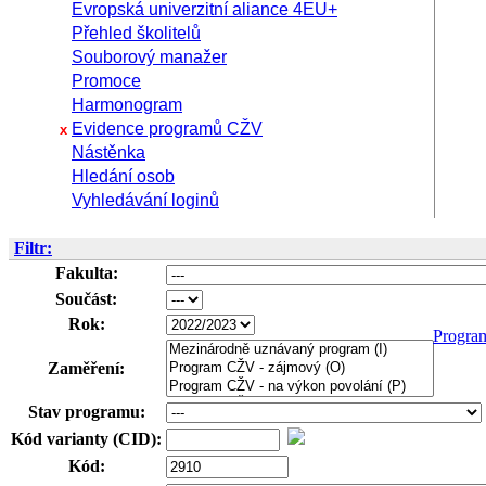
Evropská univerzitní aliance 4EU+
Přehled školitelů
Souborový manažer
Promoce
Harmonogram
Evidence programů CŽV
x
Nástěnka
Hledání osob
Vyhledávání loginů
Filtr:
Fakulta:
Součást:
Rok:
Progra
Zaměření:
Stav programu:
Kód varianty (CID):
Kód: