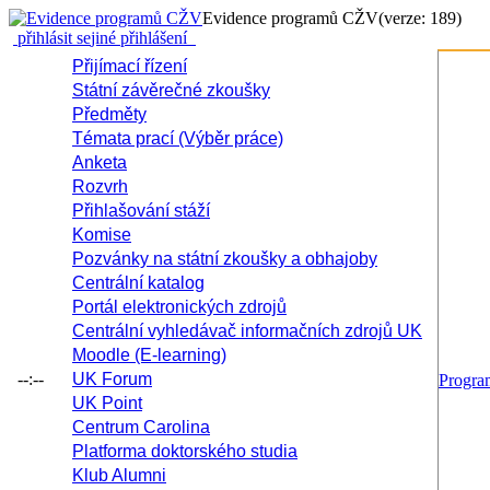
Evidence programů CŽV
(verze: 189)
přihlásit se
jiné přihlášení
Přijímací řízení
Státní závěrečné zkoušky
Předměty
Témata prací (Výběr práce)
Anketa
Rozvrh
Přihlašování stáží
Komise
Pozvánky na státní zkoušky a obhajoby
Centrální katalog
Portál elektronických zdrojů
Centrální vyhledávač informačních zdrojů UK
Moodle (E-learning)
--:--
UK Forum
Progr
UK Point
Centrum Carolina
Platforma doktorského studia
Klub Alumni