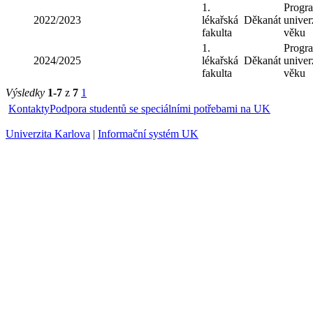
1.
Progr
2022/2023
lékařská
Děkanát
univerz
fakulta
věku
1.
Progr
2024/2025
lékařská
Děkanát
univerz
fakulta
věku
Výsledky
1-7
z
7
1
Kontakty
Podpora studentů se speciálními potřebami na UK
Univerzita Karlova
|
Informační systém UK