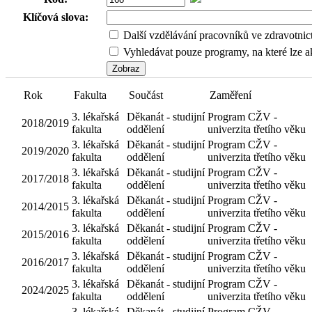
Klíčová slova:
Další vzdělávání pracovníků ve zdravotnic
Vyhledávat pouze programy, na které lze ak
Rok
Fakulta
Součást
Děkanát 
3. lékařská
2018/2019
studijní
fakulta
oddělení
Děkanát 
3. lékařská
2019/2020
studijní
fakulta
oddělení
Děkanát 
3. lékařská
2017/2018
studijní