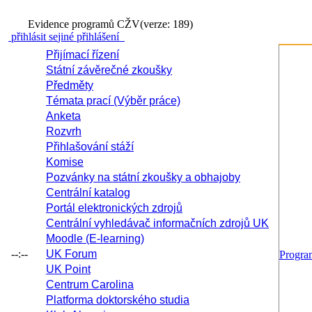
Evidence programů CŽV
(verze: 189)
přihlásit se
jiné přihlášení
Přijímací řízení
Státní závěrečné zkoušky
Předměty
Témata prací (Výběr práce)
Anketa
Rozvrh
Přihlašování stáží
Komise
Pozvánky na státní zkoušky a obhajoby
Centrální katalog
Portál elektronických zdrojů
Centrální vyhledávač informačních zdrojů UK
Moodle (E-learning)
--:--
UK Forum
Progr
UK Point
Centrum Carolina
Platforma doktorského studia