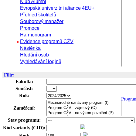
Klub Alumni
Evropská univerzitní aliance 4EU+
Přehled školitelů
Souborový manažer
Promoce
Harmonogram
Evidence programů CŽV
x
Nástěnka
Hledání osob
Vyhledávání loginů
Filtr:
Fakulta:
Součást:
Rok:
Progra
Zaměření:
Stav programu:
Kód varianty (CID):
Kód: