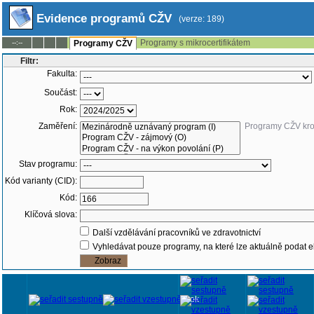
Evidence programů CŽV
(verze: 189)
Programy s mikrocertifikátem
--:--
Programy CŽV
Filtr:
Fakulta:
Součást:
Rok:
Zaměření:
Programy CŽV kr
Stav programu:
Kód varianty (CID):
Kód:
Klíčová slova:
Další vzdělávání pracovníků ve zdravotnictví
Vyhledávat pouze programy, na které lze aktuálně podat e
Rok