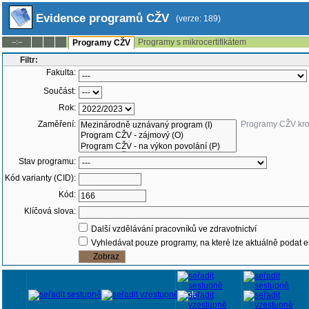
Evidence programů CŽV
(verze: 189)
Programy s mikrocertifikátem
--:--
Programy CŽV
Filtr:
Fakulta:
Součást:
Rok:
Zaměření:
Programy CŽV kr
Stav programu:
Kód varianty (CID):
Kód:
Klíčová slova:
Další vzdělávání pracovníků ve zdravotnictví
Vyhledávat pouze programy, na které lze aktuálně podat e
Rok