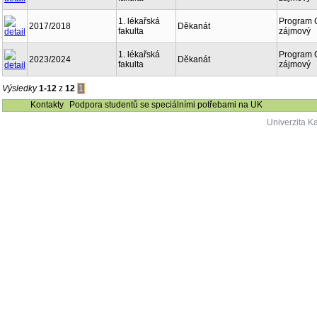
1. lékařská
Program 
2017/2018
Děkanát
fakulta
zájmový
1. lékařská
Program 
2023/2024
Děkanát
fakulta
zájmový
Výsledky
1-12
z
12
1
Kontakty
Podpora studentů se speciálními potřebami na UK
Univerzita K