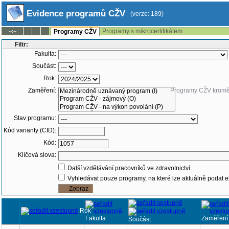
Evidence programů CŽV
(verze: 189)
Programy s mikrocertifikátem
--:--
Programy CŽV
Filtr:
Fakulta:
Součást:
Rok:
Zaměření:
Programy CŽV krom
Stav programu:
Kód varianty (CID):
Kód:
Klíčová slova:
Další vzdělávání pracovníků ve zdravotnictví
Vyhledávat pouze programy, na které lze aktuálně podat e
Rok
Fakulta
Zaměření
Součást