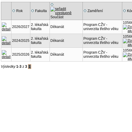
Rok
Fakulta
Zaměření
Kó
Součást
1056
2. lékařská
Program CŽV -
2026/2027
Děkanát
fakulta
univerzita třetího věku
1056
2. lékařská
Program CŽV -
2024/2025
Děkanát
fakulta
univerzita třetího věku
1056
2. lékařská
Program CŽV -
2025/2026
Děkanát
fakulta
univerzita třetího věku
Výsledky
1-3
z
3
1