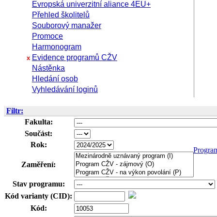
Evropská univerzitní aliance 4EU+
Přehled školitelů
Souborový manažer
Promoce
Harmonogram
Evidence programů CŽV
x
Nástěnka
Hledání osob
Vyhledávání loginů
Filtr:
Fakulta:
Součást:
Rok:
Progra
Zaměření:
Stav programu:
Kód varianty (CID):
Kód: