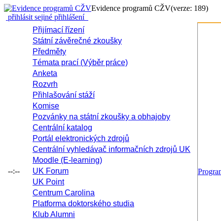
Evidence programů CŽV
(verze: 189)
přihlásit se
jiné přihlášení
Přijímací řízení
Státní závěrečné zkoušky
Předměty
Témata prací (Výběr práce)
Anketa
Rozvrh
Přihlašování stáží
Komise
Pozvánky na státní zkoušky a obhajoby
Centrální katalog
Portál elektronických zdrojů
Centrální vyhledávač informačních zdrojů UK
Moodle (E-learning)
--:--
UK Forum
Progr
UK Point
Centrum Carolina
Platforma doktorského studia
Klub Alumni