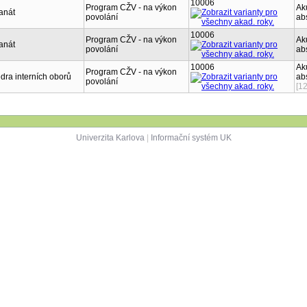
10006
Program CŽV - na výkon
Aku
anát
povolání
ab
10006
Program CŽV - na výkon
Aku
anát
povolání
ab
10006
Aku
Program CŽV - na výkon
dra interních oborů
abs
povolání
[1
Univerzita Karlova
|
Informační systém UK