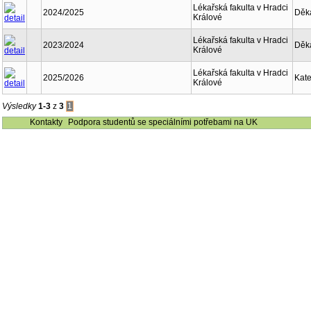
Lékařská fakulta v Hradci
2024/2025
Děk
Králové
Lékařská fakulta v Hradci
2023/2024
Děk
Králové
Lékařská fakulta v Hradci
2025/2026
Kate
Králové
Výsledky
1-3
z
3
1
Kontakty
Podpora studentů se speciálními potřebami na UK