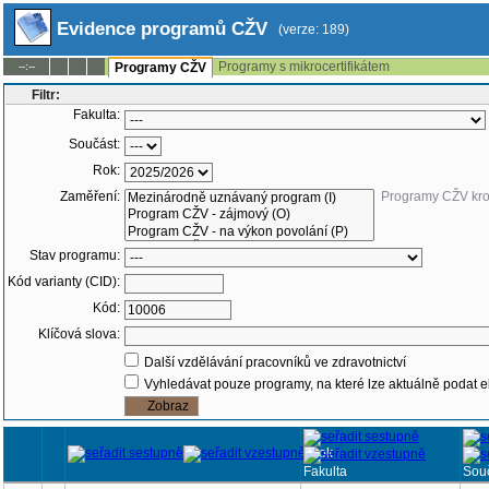
Evidence programů CŽV
(verze: 189)
Programy s mikrocertifikátem
--:--
Programy CŽV
Filtr:
Fakulta:
Součást:
Rok:
Zaměření:
Programy CŽV kr
Stav programu:
Kód varianty (CID):
Kód:
Klíčová slova:
Další vzdělávání pracovníků ve zdravotnictví
Vyhledávat pouze programy, na které lze aktuálně podat e
Rok
Fakulta
Sou