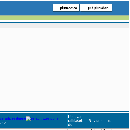
přihlásit se
jiné přihlášení
Podávání
přihlášek
Stav programu
zev
do