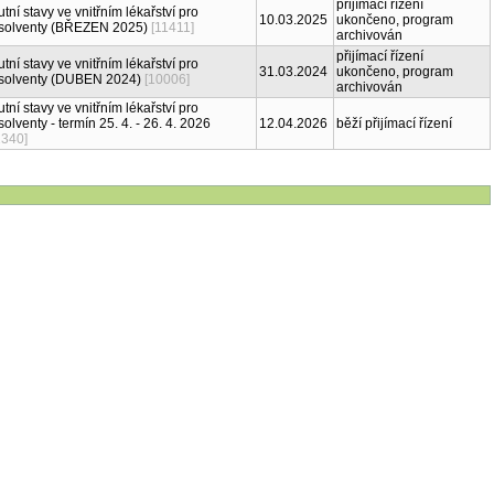
přijímací řízení
tní stavy ve vnitřním lékařství pro
10.03.2025
ukončeno, program
solventy (BŘEZEN 2025)
[11411]
archivován
přijímací řízení
tní stavy ve vnitřním lékařství pro
31.03.2024
ukončeno, program
solventy (DUBEN 2024)
[10006]
archivován
tní stavy ve vnitřním lékařství pro
olventy - termín 25. 4. - 26. 4. 2026
12.04.2026
běží přijímací řízení
2340]