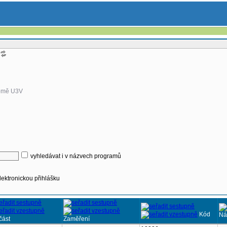
omě U3V
vyhledávat i v názvech programů
lektronickou přihlášku
Kód
Ná
část
Zaměření